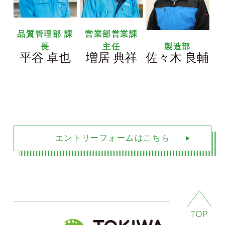
品質管理部 課
営業部営業課
長
主任
製造部
平谷 卓也
増居 典祥
佐々木 良輔
エントリーフォームはこちら